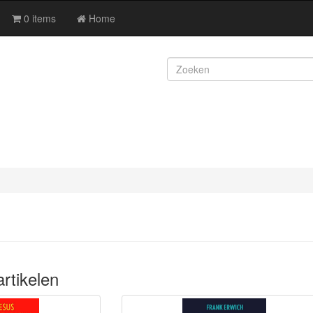
0 items
Home
rtikelen