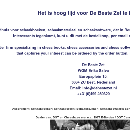
Het is hoog tijd voor De Beste Zet te 
dhuis voor schaakboeken, schaakmateriaal en schaaksoftware, dat in Best
interessants tegenkomt, kunt u dit met de bestelknop, per email o
rder firm specializing in chess books, chess accessories and chess softw
that captures your interest can be ordered by the order button,
De Beste Zet
WGM Erika Sziva
Europaplein 15,
5684 ZC Best, Nederland
Email: info@debestezet.nl
++31(0)499-460320
Assortiment: Schaakboeken; Schaakborden; Schaakstukken; Schaaksoftware; Sc
Dealer van: DGT en Chessbase met o.a.: DGT E-Borden / DGT Centa