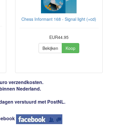
Chess Informant 168 - Signal light (+cd)
EUR44.95
Bekijken
Koop
 Euro verzendkosten.
 binnen Nederland.
3 dagen verstuurd met PostNL.
cebook