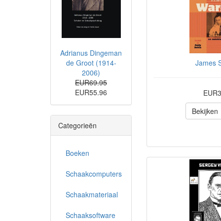
Adrianus Dingeman
James 
de Groot (1914-
2006)
EUR69.95
EUR55.96
EUR3
Bekijken
Categorieën
Boeken
Schaakcomputers
Schaakmateriaal
Schaaksoftware