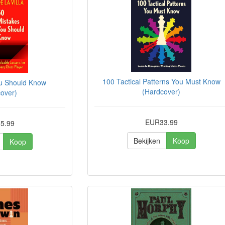
100 Tactical Patterns You Must Know
ou Should Know
(Hardcover)
over)
EUR33.99
5.99
Bekijken
Koop
Koop