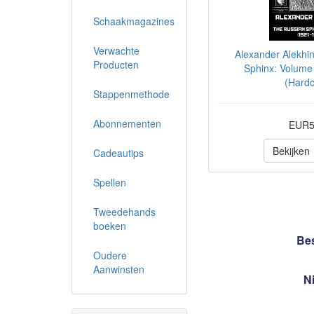
Schaakmagazines
Verwachte
Alexander Alekhi
Producten
Sphinx: Volume 
(Hardc
Stappenmethode
Abonnementen
EUR5
Bekijken
Cadeautips
Spellen
Tweedehands
boeken
Bes
Oudere
Aanwinsten
N