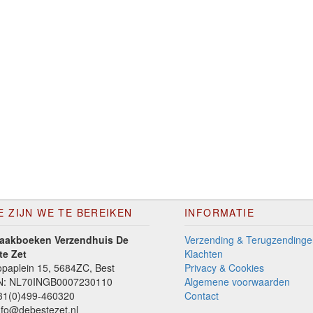
E ZIJN WE TE BEREIKEN
INFORMATIE
aakboeken Verzendhuis De
Verzending & Terugzendinge
te Zet
Klachten
paplein 15, 5684ZC, Best
Privacy & Cookies
N: NL70INGB0007230110
Algemene voorwaarden
1(0)499-460320
Contact
fo@debestezet.nl