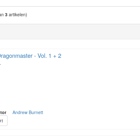
an
3
artikelen)
ragonmaster - Vol. 1 + 2
…
tor
Andrew Burnett
91