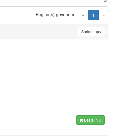
Pagina(s) gevonden:
(current)
«
1
»
Sorteer op
Bestel NU