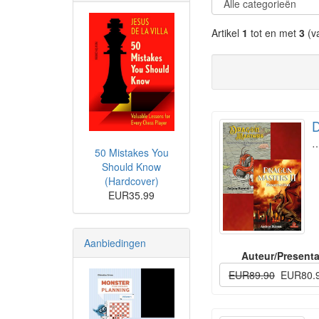
Artikel
1
tot en met
3
(v
D
50 Mistakes You
Should Know
(Hardcover)
EUR35.99
Aanbiedingen
Auteur/Presenta
EUR89.90
EUR80.