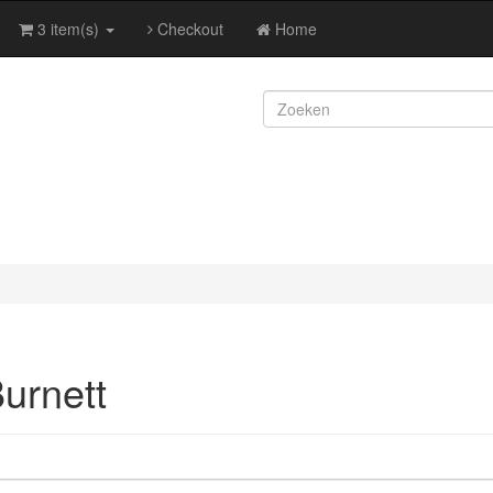
3 item(s)
Checkout
Home
urnett