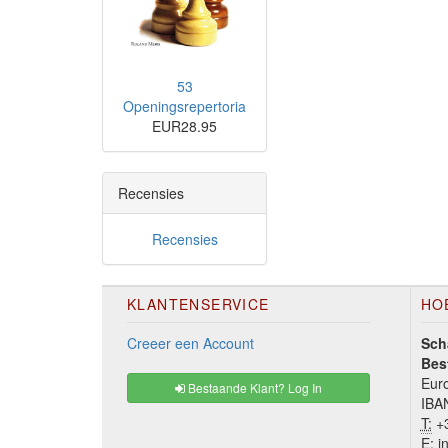
53
Openingsrepertoria
EUR28.95
Recensies
Recensies
KLANTENSERVICE
HO
Creeer een Account
Sch
Bes
Euro
Bestaande Klant? Log In
IBA
T:
+3
E:
in