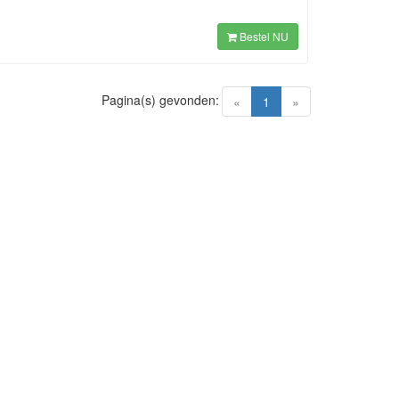
Bestel NU
Pagina(s) gevonden:
(current)
«
1
»