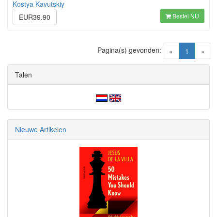
Kostya Kavutskiy
Bestel NU
EUR39.90
Pagina(s) gevonden:
(current)
«
1
»
Talen
Nieuwe Artikelen