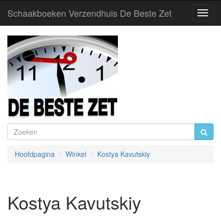
Schaakboeken Verzendhuis De Beste Zet
Toggl
Navig
Hoofdpagina
Winkel
Kostya Kavutskiy
Kostya Kavutskiy