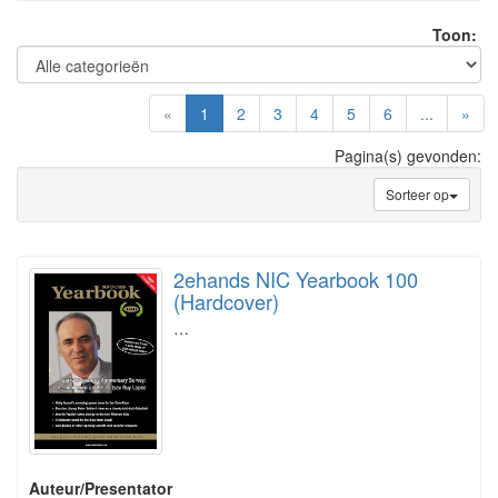
Toon:
(current)
«
1
2
3
4
5
6
...
»
Pagina(s) gevonden:
Sorteer op
2ehands NIC Yearbook 100
(Hardcover)
…
Auteur/Presentator