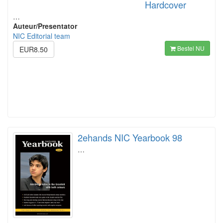
Hardcover
…
Auteur/Presentator
NIC Editorial team
Bestel NU
EUR8.50
2ehands NIC Yearbook 98
…