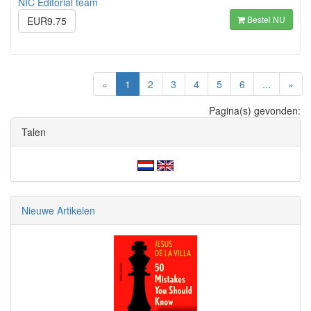
NIC Editorial team
Bestel NU
EUR9.75
(current)
«
1
2
3
4
5
6
...
»
Pagina(s) gevonden:
Talen
Nieuwe Artikelen