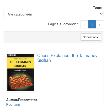
Toon:
Pagina(s) gevonden:
(current)
«
1
»
Sorteer op
Chess Explained: the Taimanov
Sicilian
…
Auteur/Presentator
Rizzitano