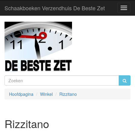
Schaakboeken Verzendhuis De Beste Zet
Toggl
Navig
Hoofdpagina
Winkel
Rizzitano
Rizzitano