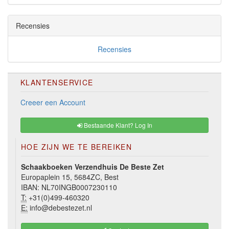
Recensies
Recensies
KLANTENSERVICE
Creeer een Account
Bestaande Klant? Log In
HOE ZIJN WE TE BEREIKEN
Schaakboeken Verzendhuis De Beste Zet
Europaplein 15, 5684ZC, Best
IBAN: NL70INGB0007230110
T:
+31(0)499-460320
E:
info@debestezet.nl