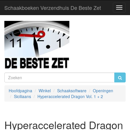
Schaakboeken Verzendhuis De Beste Zet
Toggl
Navig
Hoofdpagina
Winkel
Schaaksoftware
Openingen
Siciliaans
Hyperaccelerated Dragon Vol. 1 + 2
Hyperaccelerated Dragon