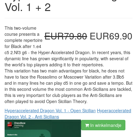
Vol. 1 + 2
This two-volume
EUR79.80
EUR69.90
course presents a
complete repertoire
for Black after 1.e4
c5 2.Nf3 g6 - the Hyper-Accelerated Dragon. In recent years, this
dynamic line has grown significantly in popularity, with several of
the world’s top players adding it to their repertoires.
This variation has two main advantages for black, he does not
have to face the Rossolimo or Moscower Variation after 3.Bb5
and in many lines he can play d5 in one go and save a tempo. But
in this second volume the most common Anti-Sicilians are tackled,
this is very important for club players as the Anti-Sicilians are
often played to avoid Open Sicilian Theory.
Hyperaccelerated Dragon Vol. 1 - Open Sicilian
Hyperaccelerated
Dragon Vol. 2 - Anti Sicilians
In winkelmandje