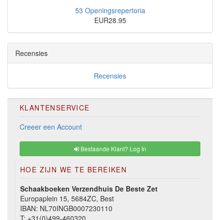
53 Openingsrepertoria
EUR28.95
Recensies
Recensies
KLANTENSERVICE
Creeer een Account
Bestaande Klant? Log In
HOE ZIJN WE TE BEREIKEN
Schaakboeken Verzendhuis De Beste Zet
Europaplein 15, 5684ZC, Best
IBAN: NL70INGB0007230110
T:
+31(0)499-460320