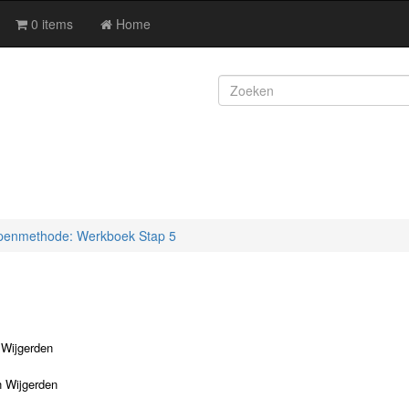
0 items
Home
penmethode: Werkboek Stap 5
 Wijgerden
 Wijgerden