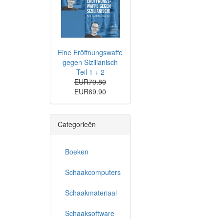
Eine Eröffnungswaffe
gegen Sizilianisch
Teil 1 + 2
EUR79.80
EUR69.90
Categorieën
Boeken
Schaakcomputers
Schaakmateriaal
Schaaksoftware