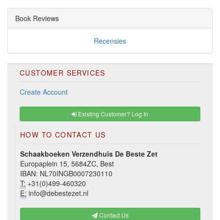
Book Reviews
Recensies
CUSTOMER SERVICES
Create Account
Existing Customer? Log In
HOW TO CONTACT US
Schaakboeken Verzendhuis De Beste Zet
Europaplein 15, 5684ZC, Best
IBAN: NL70INGB0007230110
T:
+31(0)499-460320
E:
info@debestezet.nl
Contact Us