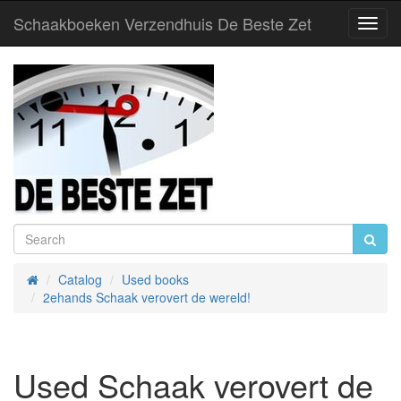
Schaakboeken Verzendhuis De Beste Zet
Toggl
Navig
Catalog
Used books
Home
2ehands Schaak verovert de wereld!
Used Schaak verovert de