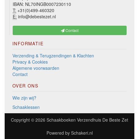
IBAN: NL70INGB0007230110
T:
+31(0)499-460320
E:
info@debestezet.nl
Contact
INFORMATIE
Verzending & Terugzendingen & Klachten
Privacy & Cookies
Algemene voorwaarden
Contact
OVER ONS
Wie zijn wij?
Schaaklessen
Copyright © 2026
Schaakboeken Verzendhuis De Beste Zet
Powered by
Schakeri.nl