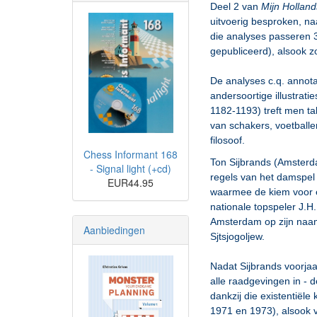
Deel 2 van
Mijn Hollan
uitvoerig besproken, na
die analyses passeren 3
gepubliceerd), alsook z
De analyses c.q. annota
andersoortige illustrati
1182-1193) treft men ta
van schakers, voetballer
filosoof.
Chess Informant 168
Ton Sijbrands (Amsterd
- Signal light (+cd)
regels van het damspel 
EUR44.95
waarmee de kiem voor ee
nationale topspeler J.H
Amsterdam op zijn naam.
Aanbiedingen
Sjtsjogoljew.
Nadat Sijbrands voorja
alle raadgevingen in -
dankzij die existentiële
1971 en 1973), alsook v