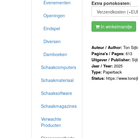
Evenementen
Extra portokosten:
Openingen
In winkelmandje
Eindspel
Diversen
Auteur / Author:
Ton Sij
Pagina's / Pages:
613
Damboeken
Uitgever / Publisher:
Sij
Jaar / Year:
2025
Schaakcomputers
Type:
Paperback
Status:
https://www.tonsij
Schaakmateriaal
Schaaksoftware
Schaakmagazines
Verwachte
Producten