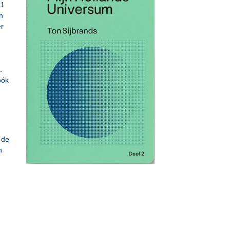
11
n
er
.
óók
 de
n