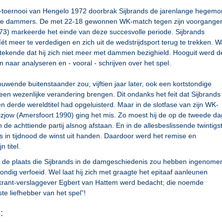
K-toernooi van Hengelo 1972 doorbrak Sijbrands de jarenlange hegemo
he dammers. De met 22-18 gewonnen WK-match tegen zijn voorgange
3) markeerde het einde van deze succesvolle periode. Sijbrands
níét meer te verdedigen en zich uit de wedstrijdsport terug te trekken. W
tekende dat hij zich niet meer met dammen bezighield. Hooguit werd d
 naar analyseren en - vooral - schrijven over het spel.
uwende buitenstaander zou, vijftien jaar later, ook een kortstondige
een wezenlijke verandering brengen. Dit ondanks het feit dat Sijbrands
en derde wereldtitel had opgeluisterd. Maar in de slotfase van zijn WK-
izjow (Amersfoort 1990) ging het mis. Zo moest hij de op de tweede da
de achttiende partij alsnog afstaan. En in de allesbeslissende twintigs
ds in tijdnood de winst uit handen. Daardoor werd het remise en
n titel.
nt de plaats die Sijbrands in de damgeschiedenis zou hebben ingenome
tgrondig verfoeid. Wel laat hij zich met graagte het epitaaf aanleunen
krant-verslaggever Egbert van Hattem werd bedacht; die noemde
ste liefhebber van het spel”!
: