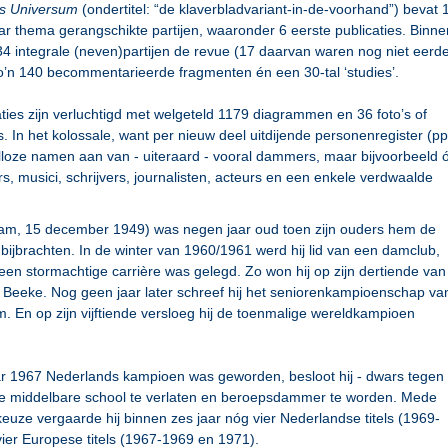
ds Universum
(ondertitel: “de klaverbladvariant-in-de-voorhand”) bevat 
ar thema gerangschikte partijen, waaronder 6 eerste publicaties. Binne
4 integrale (neven)partijen de revue (17 daarvan waren nog niet eerd
o’n 140 becommentarieerde fragmenten én een 30-tal ‘studies’.
ties zijn verluchtigd met welgeteld 1179 diagrammen en 36 foto’s of
es. In het kolossale, want per nieuw deel uitdijende personenregister (pp
lloze namen aan van - uiteraard - vooral dammers, maar bijvoorbeeld 
s, musici, schrijvers, journalisten, acteurs en een enkele verdwaalde
am, 15 december 1949) was negen jaar oud toen zijn ouders hem de
bijbrachten. In de winter van 1960/1961 werd hij lid van een damclub,
n stormachtige carrière was gelegd. Zo won hij op zijn dertiende van
. Beeke. Nog geen jaar later schreef hij het seniorenkampioenschap va
 En op zijn vijftiende versloeg hij de toenmalige wereldkampioen
ar 1967 Nederlands kampioen was geworden, besloot hij - dwars tegen
 de middelbare school te verlaten en beroepsdammer te worden. Mede
 keuze vergaarde hij binnen zes jaar nóg vier Nederlandse titels (1969-
ier Europese titels (1967-1969 en 1971).