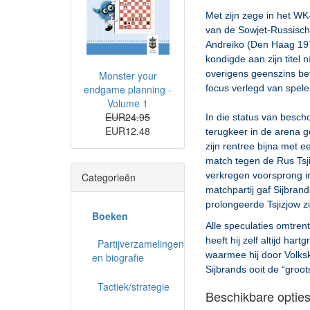
Met zijn zege in het W
van de Sowjet-Russisc
Andreiko (Den Haag 197
kondigde aan zijn titel 
overigens geenszins be
Monster your
focus verlegd van spelen
endgame planning -
Volume 1
EUR24.95
In die status van bescho
EUR12.48
terugkeer in de arena g
zijn rentree bijna met e
match tegen de Rus Tsj
verkregen voorsprong in 
Categorieën
matchpartij gaf Sijbran
prolongeerde Tsjizjow zij
Boeken
Alle speculaties omtre
heeft hij zelf altijd har
Partijverzamelingen
waarmee hij door Volks
en biografie
Sijbrands ooit de “groot
Tactiek/strategie
Beschikbare opties