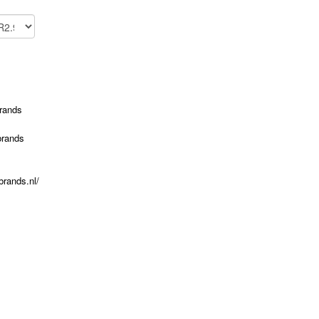
brands
brands
brands.nl/