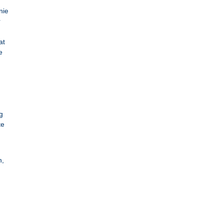
nie
r
at
e
g
te
n,