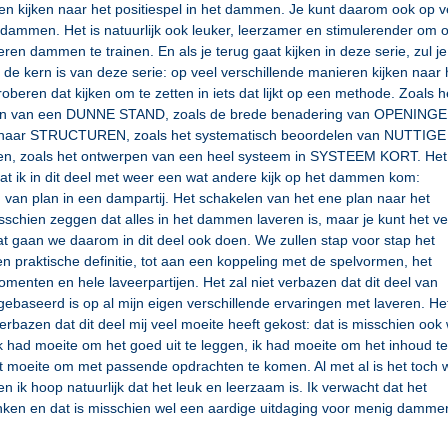
en kijken naar het positiespel in het dammen. Je kunt daarom ook op v
 dammen. Het is natuurlijk ook leuker, leerzamer en stimulerender om 
ren dammen te trainen. En als je terug gaat kijken in deze serie, zul je
 de kern is van deze serie: op veel verschillende manieren kijken naar 
eren dat kijken om te zetten in iets dat lijkt op een methode. Zoals h
ven van een DUNNE STAND, zoals de brede benadering van OPENINGE
en naar STRUCTUREN, zoals het systematisch beoordelen van NUTTIGE
, zoals het ontwerpen van een heel systeem in SYSTEEM KORT. Het 
t ik in dit deel met weer een wat andere kijk op het dammen kom:
van plan in een dampartij. Het schakelen van het ene plan naar het
sschien zeggen dat alles in het dammen laveren is, maar je kunt het ve
at gaan we daarom in dit deel ook doen. We zullen stap voor stap het
en praktische definitie, tot aan een koppeling met de spelvormen, het
enten en hele laveerpartijen. Het zal niet verbazen dat dit deel van
gebaseerd is op al mijn eigen verschillende ervaringen met laveren. He
erbazen dat dit deel mij veel moeite heeft gekost: dat is misschien ook
k had moeite om het goed uit te leggen, ik had moeite om het inhoud te
t moeite om met passende opdrachten te komen. Al met al is het toch 
 en ik hoop natuurlijk dat het leuk en leerzaam is. Ik verwacht dat het
enken en dat is misschien wel een aardige uitdaging voor menig dammer