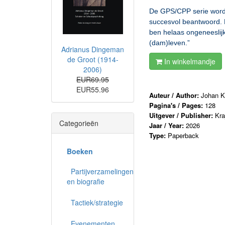
De GPS/CPP serie wordt 
succesvol beantwoord. D
ben helaas ongeneeslijk
(dam)leven.”
Adrianus Dingeman
de Groot (1914-
In winkelmandje
2006)
EUR69.95
EUR55.96
Auteur / Author:
Johan K
Pagina's / Pages:
128
Uitgever / Publisher:
Kra
Categorieën
Jaar / Year:
2026
Type:
Paperback
Boeken
Partijverzamelingen
en biografie
Tactiek/strategie
Evenementen