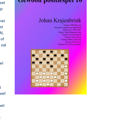
eel
op
het
et
N,
 of
zal
el
t
 wel
wel
.