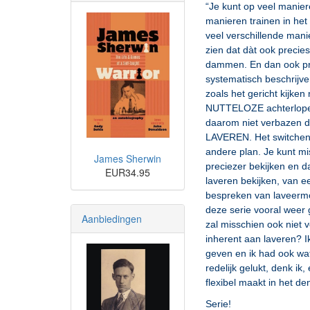
“Je kunt op veel manier
manieren trainen in het
veel verschillende manie
zien dat dàt ook precies
dammen. En dan ook prob
systematisch beschrij
zoals het gericht kijk
NUTTELOZE achterlopen
daarom niet verbazen da
LAVEREN. Het switchen 
andere plan. Je kunt mi
James Sherwin
preciezer bekijken en d
EUR34.95
laveren bekijken, van e
bespreken van laveermom
deze serie vooral weer 
Aanbiedingen
zal misschien ook niet v
inherent aan laveren? I
geven en ik had ook wa
redelijk gelukt, denk ik,
flexibel maakt in het d
Serie!