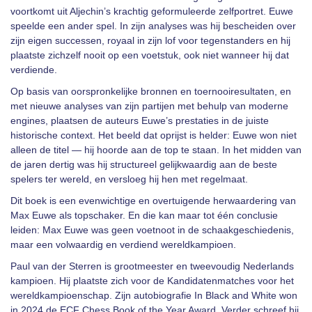
voortkomt uit Aljechin’s krachtig geformuleerde zelfportret. Euwe
speelde een ander spel. In zijn analyses was hij bescheiden over
zijn eigen successen, royaal in zijn lof voor tegenstanders en hij
plaatste zichzelf nooit op een voetstuk, ook niet wanneer hij dat
verdiende.
Op basis van oorspronkelijke bronnen en toernooiresultaten, en
met nieuwe analyses van zijn partijen met behulp van moderne
engines, plaatsen de auteurs Euwe’s prestaties in de juiste
historische context. Het beeld dat oprijst is helder: Euwe won niet
alleen de titel — hij hoorde aan de top te staan. In het midden van
de jaren dertig was hij structureel gelijkwaardig aan de beste
spelers ter wereld, en versloeg hij hen met regelmaat.
Dit boek is een evenwichtige en overtuigende herwaardering van
Max Euwe als topschaker. En die kan maar tot één conclusie
leiden: Max Euwe was geen voetnoot in de schaakgeschiedenis,
maar een volwaardig en verdiend wereldkampioen.
Paul van der Sterren is grootmeester en tweevoudig Nederlands
kampioen. Hij plaatste zich voor de Kandidatenmatches voor het
wereldkampioenschap. Zijn autobiografie In Black and White won
in 2024 de ECF Chess Book of the Year Award. Verder schreef hij