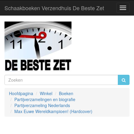
Schaakboeken Verzendhuis De Beste Zet
Toggl
Navig
Hoofdpagina
Winkel
Boeken
Partijverzamelingen en biografie
Partijverzameling Nederlands
Max Euwe Wereldkampioen! (Hardcover)