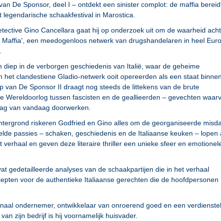
van De Sponsor, deel I – ontdekt een sinister complot: de maffia bereid
 legendarische schaakfestival in Marostica.
tective Gino Cancellara gaat hij op onderzoek uit om de waarheid acht
Maffia', een meedogenloos netwerk van drugshandelaren in heel Eur
.
 diep in de verborgen geschiedenis van Italië, waar de geheime
n het clandestiene Gladio-netwerk ooit opereerden als een staat binne
p van De Sponsor II draagt nog steeds de littekens van de brute
e Wereldoorlog tussen fascisten en de geallieerden – gevechten waar
dag van vandaag doorwerken.
tergrond riskeren Godfried en Gino alles om de georganiseerde misd
elde passies – schaken, geschiedenis en de Italiaanse keuken – lopen 
 verhaal en geven deze literaire thriller een unieke sfeer en emotionel
vat gedetailleerde analyses van de schaakpartijen die in het verhaal
epten voor de authentieke Italiaanse gerechten die de hoofdpersonen
onaal ondernemer, ontwikkelaar van onroerend goed en een verdienstel
an zijn bedrijf is hij voornamelijk huisvader.