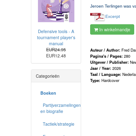
Jeroen Terlingen was va
Excerpt
In winkelmandje
Defensive tools - A
tournament player's
manual
EUR24.95
Auteur / Author:
Fred Da
EUR12.48
Pagina's / Pages:
280
Uitgever / Publisher:
New
Jaar / Year:
2026
Taal / Language:
Nederl
Categorieën
Type:
Hardcover
Boeken
Partijverzamelingen
en biografie
Tactiek/strategie