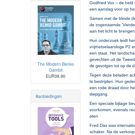
Godfried Vos – de held 
een aanslag voor op het
Samen met de blinde de
de zogenaamde 'Vierde 
aan het licht te brengen
Hun onderzoek leidt hen
vrijmetselaarsloge P2 e
een staat. Het landscha
gevechten uit de Tweed
The Modern Benko
de gevolgen tot op de 
Gambit
Tegen deze beladen ach
EUR39.90
te bestrijden. Hun gede
een rode draad door het
diepgang.
Aanbiedingen
Een speciale bijlage be
voorkomen, evenals rec
aten.
Fred Das was internati
schaker. Na de verkoop v