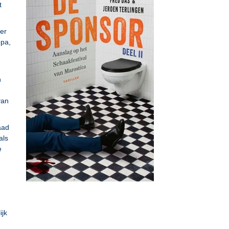
t
er
opa,
n
van
aad
als
e
ijk