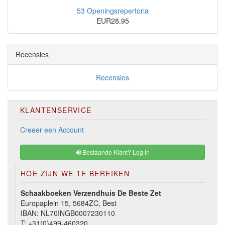
53 Openingsrepertoria
EUR28.95
Recensies
Recensies
KLANTENSERVICE
Creeer een Account
Bestaande Klant? Log In
HOE ZIJN WE TE BEREIKEN
Schaakboeken Verzendhuis De Beste Zet
Europaplein 15, 5684ZC, Best
IBAN: NL70INGB0007230110
T:
+31(0)499-460320