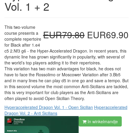
Vol. 1 + 2
This two-volume
EUR79.80
EUR69.90
course presents a
complete repertoire
for Black after 1.e4
c5 2.Nf3 g6 - the Hyper-Accelerated Dragon. In recent years, this
dynamic line has grown significantly in popularity, with several of
the world’s top players adding it to their repertoires.
This variation has two main advantages for black, he does not
have to face the Rossolimo or Moscower Variation after 3.Bb5
and in many lines he can play d5 in one go and save a tempo. But
in this second volume the most common Anti-Sicilians are tackled,
this is very important for club players as the Anti-Sicilians are
often played to avoid Open Sicilian Theory.
Hyperaccelerated Dragon Vol. 1 - Open Sicilian
Hyperaccelerated
Dragon Vol. 2 - Anti Sicilians
In winkelmandje