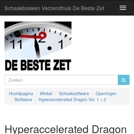
Schaakboeken Verzendhuis De Beste Zet
Toggl
Navig
Hoofdpagina
Winkel
Schaaksoftware
Openingen
Siciliaans
Hyperaccelerated Dragon Vol. 1 + 2
Hyperaccelerated Dragon