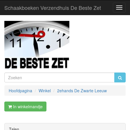
Schaakboeken Verzendhuis De Beste Zet
Toggl
Navig
Hoofdpagina
Winkel
2ehands De Zwarte Leeuw
In winkelmandje
Talen