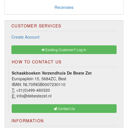
Recensies
CUSTOMER SERVICES
Create Account
Existing Customer? Log In
HOW TO CONTACT US
Schaakboeken Verzendhuis De Beste Zet
Europaplein 15, 5684ZC, Best
IBAN: NL70INGB0007230110
T:
+31(0)499-460320
E:
info@debestezet.nl
Contact Us
INFORMATION