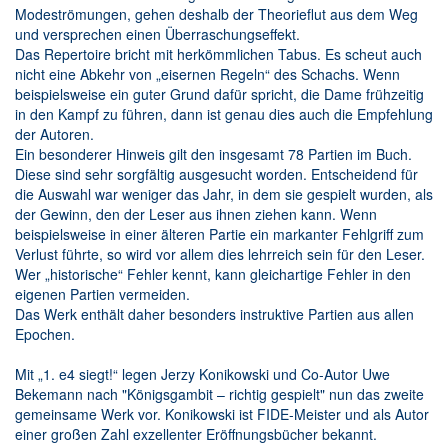
Modeströmungen, gehen deshalb der Theorieflut aus dem Weg
und versprechen einen Überraschungseffekt.
Das Repertoire bricht mit herkömmlichen Tabus. Es scheut auch
nicht eine Abkehr von „eisernen Regeln“ des Schachs. Wenn
beispielsweise ein guter Grund dafür spricht, die Dame frühzeitig
in den Kampf zu führen, dann ist genau dies auch die Empfehlung
der Autoren.
Ein besonderer Hinweis gilt den insgesamt 78 Partien im Buch.
Diese sind sehr sorgfältig ausgesucht worden. Entscheidend für
die Auswahl war weniger das Jahr, in dem sie gespielt wurden, als
der Gewinn, den der Leser aus ihnen ziehen kann. Wenn
beispielsweise in einer älteren Partie ein markanter Fehlgriff zum
Verlust führte, so wird vor allem dies lehrreich sein für den Leser.
Wer „historische“ Fehler kennt, kann gleichartige Fehler in den
eigenen Partien vermeiden.
Das Werk enthält daher besonders instruktive Partien aus allen
Epochen.
Mit „1. e4 siegt!“ legen Jerzy Konikowski und Co-Autor Uwe
Bekemann nach "Königsgambit – richtig gespielt" nun das zweite
gemeinsame Werk vor. Konikowski ist FIDE-Meister und als Autor
einer großen Zahl exzellenter Eröffnungsbücher bekannt.