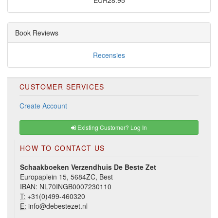
EUR28.95
Book Reviews
Recensies
CUSTOMER SERVICES
Create Account
Existing Customer? Log In
HOW TO CONTACT US
Schaakboeken Verzendhuis De Beste Zet
Europaplein 15, 5684ZC, Best
IBAN: NL70INGB0007230110
T:
+31(0)499-460320
E:
info@debestezet.nl