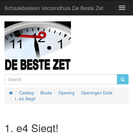
Schaakboeken Verzendhuis De Beste Zet
Toggl
Navig
Catalog
Books
Opening
Openingen Duits
Home
1. e4 Siegt!
1. e4 Siegt!