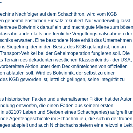
"
ljechins Nachfolger auf dem Schachthron, wird vom KGB
n geheimdienstlichen Einsatz rekrutiert. Nur wiederwillig lässt
linientreue Botwinnik darauf ein und macht gute Miene zum böse
 dass ihn andernfalls unerfreuliche Vergeltungsmaßnahmen der
schiks erwarten. Eine besondere Note erhält das Unternehmen
ns Siegelring, der in den Besitz des KGB gelangt ist, nun an
Transport-Vehikel bei der Geheimoperation fungieren soll. Die
as Terrain des dekadenten westlichen Klassenfeinds - der USA,
vorbereitete Aktion unter dem Deckmäntelchen von offiziellen
 ablaufen soll. Wird es Botwinnik, der selbst zu einer
des KGB geworden ist, letztlich gelingen, seine Integrität zu
s historischen Fakten und unterhaltsamer Fiktion hat der Autor
andlung entworfen, die einen Faden aus seinem ersten
in u8210? Leben und Sterben eines Schachgenies) aufgreift u
elnde Agentengeschichte im Schachmilieu, die sich in der frühen
eges abspielt und auch Nichtschachspielern eine reizvolle Lekt