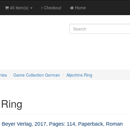
45 item(s)
Checkout
Home
hies
Game Collection German
Aljechins Ring
 Ring
m Beyer Verlag, 2017, Pages: 114, Paperback, Roman