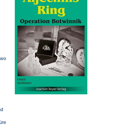
n
 wo
nd
üre