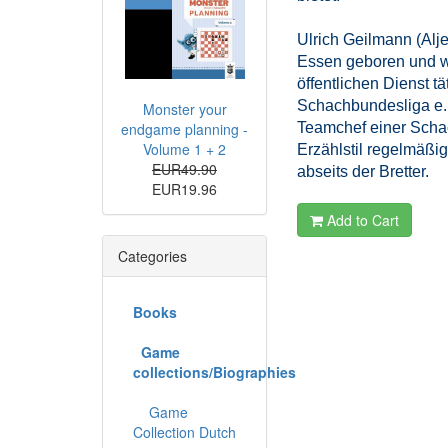
Ulrich Geilmann (Alj
Essen geboren und wo
öffentlichen Dienst t
Schachbundesliga e. 
Monster your
endgame planning -
Teamchef einer Scha
Volume 1 + 2
Erzählstil regelmäßig
EUR49.90
abseits der Bretter.
EUR19.96
Add to Cart
Categories
Books
Game
collections/Biographies
Game
Collection Dutch