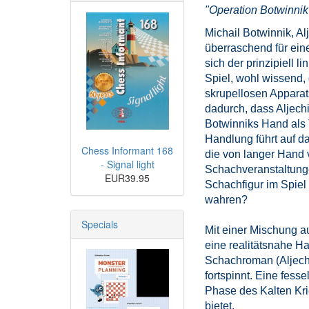
"Operation Botwinnik
Michail Botwinnik, A
überraschend für eine
sich der prinzipiell 
Spiel, wohl wissend,
skrupellosen Apparat
dadurch, dass Aljechi
Botwinniks Hand als 
Handlung führt auf d
Chess Informant 168
die von langer Hand 
- Signal light
Schachveranstaltungen
EUR39.95
Schachfigur im Spiel 
wahren?
Specials
Mit einer Mischung au
eine realitätsnahe H
Schachroman (Aljech
fortspinnt. Eine fess
Phase des Kalten Kri
bietet.