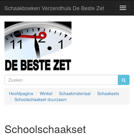
Schaakboeken Verzendhuis De Beste Zet
Toggl
Navig
Hoofdpagina
Winkel
Schaakmateriaal
Schaaksets
Schoolschaakset duurzaam
Schoolschaakset