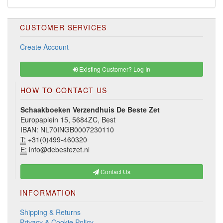
CUSTOMER SERVICES
Create Account
Existing Customer? Log In
HOW TO CONTACT US
Schaakboeken Verzendhuis De Beste Zet
Europaplein 15, 5684ZC, Best
IBAN: NL70INGB0007230110
T:
+31(0)499-460320
E:
info@debestezet.nl
Contact Us
INFORMATION
Shipping & Returns
Privacy & Cookie Policy