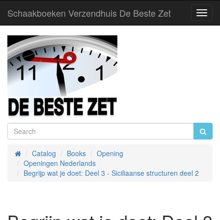
Schaakboeken Verzendhuis De Beste Zet
Toggl
Navig
Catalog
Books
Opening
Home
Openingen Nederlands
Begrijp wat je doet: Deel 3 - Siciliaanse structuren deel 2