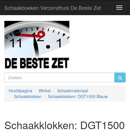
Schaakboeken Verzendhuis De Beste Zet
Toggl
Navig
Hoofdpagina
Winkel
Schaakmateriaal
Schaakklokken
Schaakklokken: DGT1500 Blauw
Schaakklokken: DGT1500