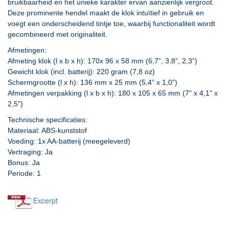
bruikbaarheid en het unieke karakter ervan aanzienlijk vergroot.
Deze prominente hendel maakt de klok intuïtief in gebruik en
voegt een onderscheidend tintje toe, waarbij functionaliteit wordt
gecombineerd met originaliteit.
Afmetingen:
Afmeting klok (l x b x h): 170x 96 x 58 mm (6,7”, 3,8”, 2,3”)
Gewicht klok (incl. batterij): 220 gram (7,8 oz)
Schermgrootte (l x h): 136 mm x 25 mm (5,4” x 1,0”)
Afmetingen verpakking (l x b x h): 180 x 105 x 65 mm (7" x 4,1" x
2,5")
Technische specificaties:
Materiaal: ABS-kunststof
Voeding: 1x AA-batterij (meegeleverd)
Vertraging: Ja
Bonus: Ja
Periode: 1
Excerpt