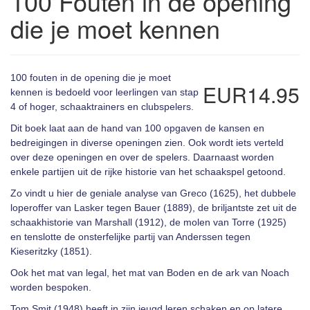
100 Fouten in de opening
die je moet kennen
100 fouten in de opening die je moet
EUR14.95
kennen is bedoeld voor leerlingen van stap
4 of hoger, schaaktrainers en clubspelers.
Dit boek laat aan de hand van 100 opgaven de kansen en
bedreigingen in diverse openingen zien. Ook wordt iets verteld
over deze openingen en over de spelers. Daarnaast worden
enkele partijen uit de rijke historie van het schaakspel getoond.
Zo vindt u hier de geniale analyse van Greco (1625), het dubbele
loperoffer van Lasker tegen Bauer (1889), de briljantste zet uit de
schaakhistorie van Marshall (1912), de molen van Torre (1925)
en tenslotte de onsterfelijke partij van Anderssen tegen
Kieseritzky (1851).
Ook het mat van legal, het mat van Boden en de ark van Noach
worden bespoken.
Tom Smit (1948) heeft in zijn jeugd leren schaken en op latere