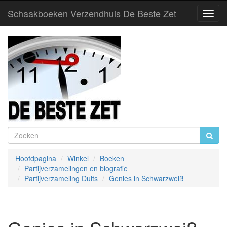
Schaakboeken Verzendhuis De Beste Zet
Toggl
Navig
Hoofdpagina
Winkel
Boeken
Partijverzamelingen en biografie
Partijverzameling Duits
Genies in Schwarzweiß