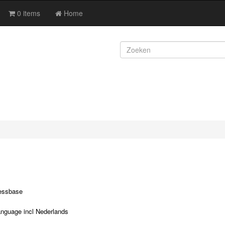
0 items
Home
essbase
anguage incl Nederlands