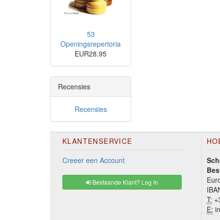
53
Openingsrepertoria
EUR28.95
Recensies
Recensies
KLANTENSERVICE
HO
Creeer een Account
Sch
Bes
Euro
Bestaande Klant? Log In
IBA
T:
+3
E:
in