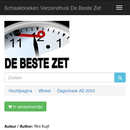
Schaakboeken Verzendhuis De Beste Zet
Toggl
Navig
Hoofdpagina
Winkel
Dagschaak AD 2003
In winkelmandje
Auteur / Author:
Rini Kuijf