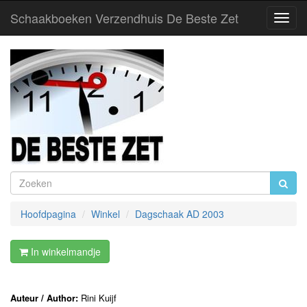
Schaakboeken Verzendhuis De Beste Zet
Toggl
Navig
Hoofdpagina
Winkel
Dagschaak AD 2003
In winkelmandje
Auteur / Author:
Rini Kuijf