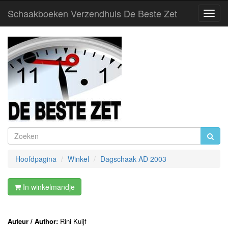
Schaakboeken Verzendhuis De Beste Zet
Toggl
Navig
Hoofdpagina
Winkel
Dagschaak AD 2003
In winkelmandje
Auteur / Author:
Rini Kuijf