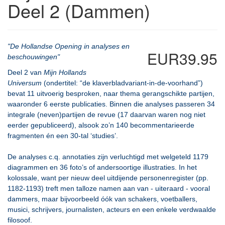
Deel 2 (Dammen)
"De Hollandse Opening in analyses en
EUR39.95
beschouwingen"
Deel 2 van
Mijn Hollands
Universum
(ondertitel: “de klaverbladvariant-in-de-voorhand”)
bevat 11 uitvoerig besproken, naar thema gerangschikte partijen,
waaronder 6 eerste publicaties. Binnen die analyses passeren 34
integrale (neven)partijen de revue (17 daarvan waren nog niet
eerder gepubliceerd), alsook zo’n 140 becommentarieerde
fragmenten én een 30-tal ‘studies’.
De analyses c.q. annotaties zijn verluchtigd met welgeteld 1179
diagrammen en 36 foto’s of andersoortige illustraties. In het
kolossale, want per nieuw deel uitdijende personenregister (pp.
1182-1193) treft men talloze namen aan van - uiteraard - vooral
dammers, maar bijvoorbeeld óók van schakers, voetballers,
musici, schrijvers, journalisten, acteurs en een enkele verdwaalde
filosoof.