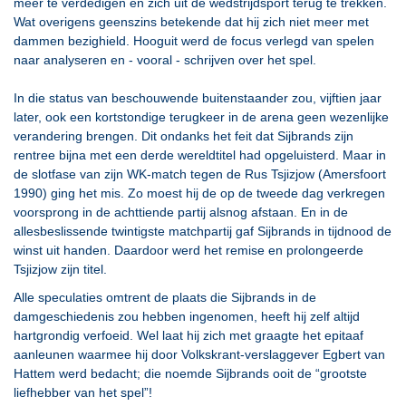
meer te verdedigen en zich uit de wedstrijdsport terug te trekken.
Wat overigens geenszins betekende dat hij zich niet meer met
dammen bezighield. Hooguit werd de focus verlegd van spelen
naar analyseren en - vooral - schrijven over het spel.
In die status van beschouwende buitenstaander zou, vijftien jaar
later, ook een kortstondige terugkeer in de arena geen wezenlijke
verandering brengen. Dit ondanks het feit dat Sijbrands zijn
rentree bijna met een derde wereldtitel had opgeluisterd. Maar in
de slotfase van zijn WK-match tegen de Rus Tsjizjow (Amersfoort
1990) ging het mis. Zo moest hij de op de tweede dag verkregen
voorsprong in de achttiende partij alsnog afstaan. En in de
allesbeslissende twintigste matchpartij gaf Sijbrands in tijdnood de
winst uit handen. Daardoor werd het remise en prolongeerde
Tsjizjow zijn titel.
Alle speculaties omtrent de plaats die Sijbrands in de
damgeschiedenis zou hebben ingenomen, heeft hij zelf altijd
hartgrondig verfoeid. Wel laat hij zich met graagte het epitaaf
aanleunen waarmee hij door Volkskrant-verslaggever Egbert van
Hattem werd bedacht; die noemde Sijbrands ooit de “grootste
liefhebber van het spel”!