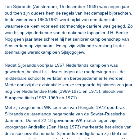
Ton Sijbrands (Amsterdam, 15 december 1949) was negen jaar
oud toen zijn ouders hem de regels van het damspel bijbrachten.
In de winter van 1960/1961 werd hij lid van een damclub,
waarmee de kiem voor een stormachtige carrière was gelegd. Zo
won hij op zijn dertiende van de nationale topspeler J.H. Beeke.
Nog geen jaar later schreef hij het seniorenkampioenschap van
Amsterdam op zijn naam. En op zijn vijftiende versloeg hij de
toenmalige wereldkampioen Sjtsjogoljew.
Nadat Sijbrands voorjaar 1967 Nederlands kampioen was
geworden, besloot hij - dwars tegen alle raadgevingen in - de
middelbare school te verlaten en beroepsdammer te worden.
Mede dankzij die existentiële keuze vergaarde hij binnen zes jaar
nóg vier Nederlandse titels (1969-1971 en 1973), alsook vier
Europese titels (1967-1969 en 1971).
Met zijn zege in het WK-toernooi van Hengelo 1972 doorbrak
Sijbrands de jarenlange hegemonie van de Sowjet-Russische
dammers. De met 22-18 gewonnen WK-match tegen zijn
voorganger Andreiko (Den Haag 1973) markeerde het einde van
deze succesvolle periode. Sijbrands kondigde aan zijn titel níét