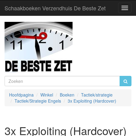
Schaakboeken Verzendhuis De Beste Zet
Toggl
Navig
Hoofdpagina
Winkel
Boeken
Tactiek/strategie
Tactiek/Strategie Engels
3x Exploiting (Hardcover)
3x Exploiting (Hardcover)