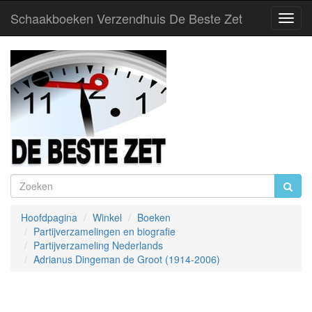
Schaakboeken Verzendhuis De Beste Zet
Toggl
Navig
Hoofdpagina
Winkel
Boeken
Partijverzamelingen en biografie
Partijverzameling Nederlands
Adrianus Dingeman de Groot (1914-2006)