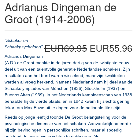
Adrianus Dingeman de
Groot (1914-2006)
"Schaker en
EUR69.95
EUR55.96
Schaakpsycholoog"
Adrianus Dingeman
(A.D.) de Groot maakte in de jaren dertig van de twintigste eeuw
deel uit van een talentvolle generatie Nederlandse schakers. Zijn
resultaten aan het bord waren wisselend, maar zijn kwaliteiten
werden al vroeg herkend. Namens Nederland nam hij deel aan de
Schaakolympiades van München (1936), Stockholm (1937) en
Buenos Aires (1939). In het Nederlands kampioenschap van 1938
behaalde hij de vierde plaats, en in 1942 kwam hij slechts gering
tekort om Max Euwe uit te dagen voor de nationale titelstrijd.
Reeds op jonge leeftijd toonde De Groot belangstelling voor de
psychologische dimensie van het schaken. Aanvankelijk noteerde
hij zijn bevindingen in persoonlijke schriften, maar al spoedig
ontstond de wens zijn inzichten te publiceren. Als