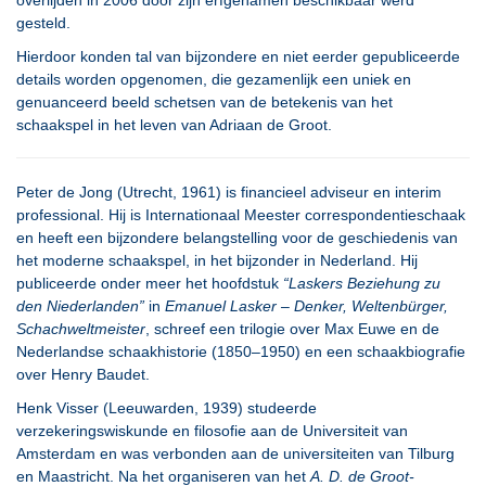
overlijden in 2006 door zijn erfgenamen beschikbaar werd
gesteld.
Hierdoor konden tal van bijzondere en niet eerder gepubliceerde
details worden opgenomen, die gezamenlijk een uniek en
genuanceerd beeld schetsen van de betekenis van het
schaakspel in het leven van Adriaan de Groot.
Peter de Jong (Utrecht, 1961) is financieel adviseur en interim
professional. Hij is Internationaal Meester correspondentieschaak
en heeft een bijzondere belangstelling voor de geschiedenis van
het moderne schaakspel, in het bijzonder in Nederland. Hij
publiceerde onder meer het hoofdstuk
“Laskers Beziehung zu
den Niederlanden”
in
Emanuel Lasker – Denker, Weltenbürger,
Schachweltmeister
, schreef een trilogie over Max Euwe en de
Nederlandse schaakhistorie (1850–1950) en een schaakbiografie
over Henry Baudet.
Henk Visser (Leeuwarden, 1939) studeerde
verzekeringswiskunde en filosofie aan de Universiteit van
Amsterdam en was verbonden aan de universiteiten van Tilburg
en Maastricht. Na het organiseren van het
A. D. de Groot-