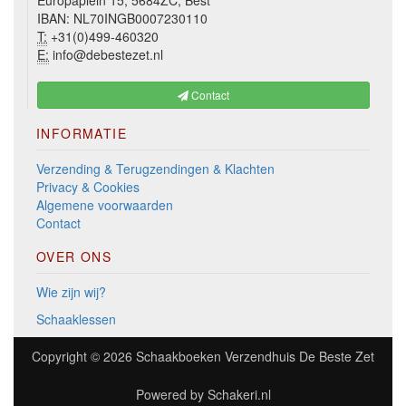
Europaplein 15, 5684ZC, Best
IBAN: NL70INGB0007230110
T:
+31(0)499-460320
E:
info@debestezet.nl
Contact
INFORMATIE
Verzending & Terugzendingen & Klachten
Privacy & Cookies
Algemene voorwaarden
Contact
OVER ONS
Wie zijn wij?
Schaaklessen
Copyright © 2026
Schaakboeken Verzendhuis De Beste Zet
Powered by
Schakeri.nl