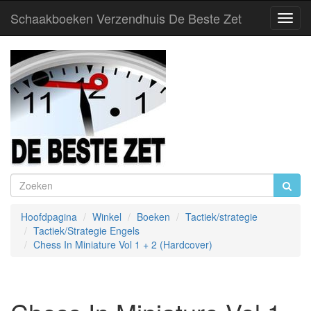
Schaakboeken Verzendhuis De Beste Zet
Toggl
Navig
Hoofdpagina
Winkel
Boeken
Tactiek/strategie
Tactiek/Strategie Engels
Chess In Miniature Vol 1 + 2 (Hardcover)