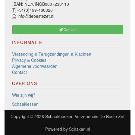
IBAN: NL70INGB0007230110
T:
+31(0)499-460320
E:
info@debestezet.nl
Contact
INFORMATIE
Verzending & Terugzendingen & Klachten
Privacy & Cookies
Algemene voorwaarden
Contact
OVER ONS
Wie zijn wij?
Schaaklessen
Copyright © 2026
Schaakboeken Verzendhuis De Beste Zet
Powered by
Schakeri.nl