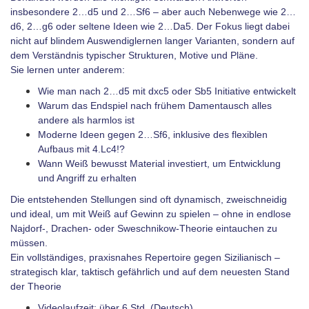
insbesondere 2…d5 und 2…Sf6 – aber auch Nebenwege wie 2…
d6, 2…g6 oder seltene Ideen wie 2…Da5. Der Fokus liegt dabei
nicht auf blindem Auswendiglernen langer Varianten, sondern auf
dem Verständnis typischer Strukturen, Motive und Pläne.
Sie lernen unter anderem:
Wie man nach 2…d5 mit dxc5 oder Sb5 Initiative entwickelt
Warum das Endspiel nach frühem Damentausch alles
andere als harmlos ist
Moderne Ideen gegen 2…Sf6, inklusive des flexiblen
Aufbaus mit 4.Lc4!?
Wann Weiß bewusst Material investiert, um Entwicklung
und Angriff zu erhalten
Die entstehenden Stellungen sind oft dynamisch, zweischneidig
und ideal, um mit Weiß auf Gewinn zu spielen – ohne in endlose
Najdorf-, Drachen- oder Sweschnikow-Theorie eintauchen zu
müssen.
Ein vollständiges, praxisnahes Repertoire gegen Sizilianisch –
strategisch klar, taktisch gefährlich und auf dem neuesten Stand
der Theorie
Videolaufzeit: über 6 Std. (Deutsch)