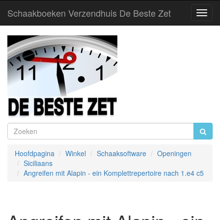
Schaakboeken Verzendhuis De Beste Zet
Toggl
Navig
Hoofdpagina
Winkel
Schaaksoftware
Openingen
Siciliaans
Angreifen mit Alapin - ein Komplettrepertoire nach 1.e4 c5