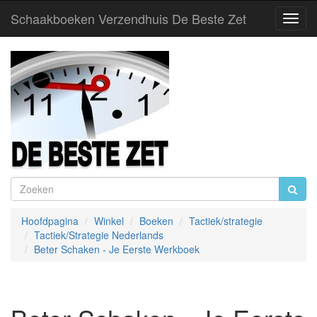
Schaakboeken Verzendhuis De Beste Zet
Toggl
Navig
Hoofdpagina
Winkel
Boeken
Tactiek/strategie
Tactiek/Strategie Nederlands
Beter Schaken - Je Eerste Werkboek