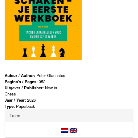
Auteur / Author:
Peter Giannatos
Pagina's / Pages:
352
Uitgever / Publisher:
New in
Chess
Jaar / Year:
2026
Type:
Paperback
Talen