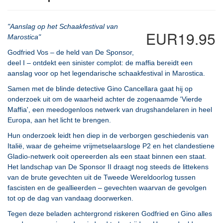
"Aanslag op het Schaakfestival van
EUR19.95
Marostica"
Godfried Vos – de held van De Sponsor,
deel I – ontdekt een sinister complot: de maffia bereidt een
aanslag voor op het legendarische schaakfestival in Marostica.
Samen met de blinde detective Gino Cancellara gaat hij op
onderzoek uit om de waarheid achter de zogenaamde 'Vierde
Maffia', een meedogenloos netwerk van drugshandelaren in heel
Europa, aan het licht te brengen.
Hun onderzoek leidt hen diep in de verborgen geschiedenis van
Italië, waar de geheime vrijmetselaarsloge P2 en het clandestiene
Gladio-netwerk ooit opereerden als een staat binnen een staat.
Het landschap van De Sponsor II draagt nog steeds de littekens
van de brute gevechten uit de Tweede Wereldoorlog tussen
fascisten en de geallieerden – gevechten waarvan de gevolgen
tot op de dag van vandaag doorwerken.
Tegen deze beladen achtergrond riskeren Godfried en Gino alles