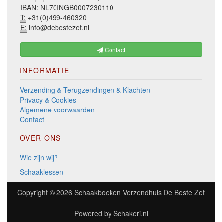
IBAN: NL70INGB0007230110
T:
+31(0)499-460320
E:
info@debestezet.nl
Contact
INFORMATIE
Verzending & Terugzendingen & Klachten
Privacy & Cookies
Algemene voorwaarden
Contact
OVER ONS
Wie zijn wij?
Schaaklessen
Copyright © 2026
Schaakboeken Verzendhuis De Beste Zet
Powered by
Schakeri.nl