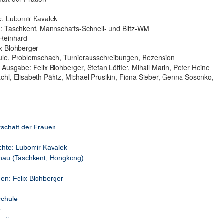
e: Lubomir Kavalek
: Taschkent, Mannschafts-Schnell- und Blitz-WM
 Reinhard
x Blohberger
le, Problemschach, Turnierausschreibungen, Rezension
r Ausgabe: Felix Blohberger, Stefan Löffler, Mihail Marin, Peter Heine
chl, Elisabeth Pähtz, Michael Prusikin, Fiona Sieber, Genna Sosonko,
schaft der Frauen
hte: Lubomir Kavalek
hau (Taschkent, Hongkong)
n: Felix Blohberger
schule
e