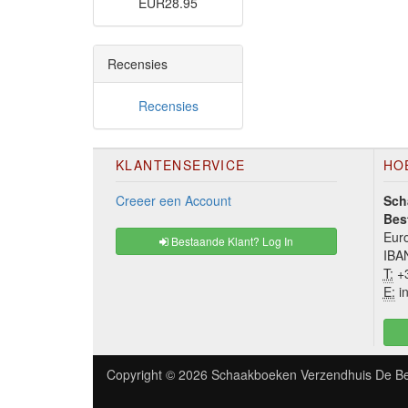
EUR28.95
Recensies
Recensies
KLANTENSERVICE
HO
Creeer een Account
Sch
Bes
Euro
Bestaande Klant? Log In
IBA
T:
+3
E:
in
Copyright © 2026
Schaakboeken Verzendhuis De Be