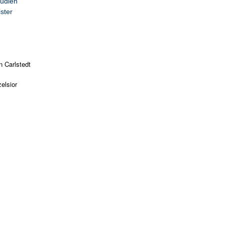
tudien
ster
n Carlstedt
elsior