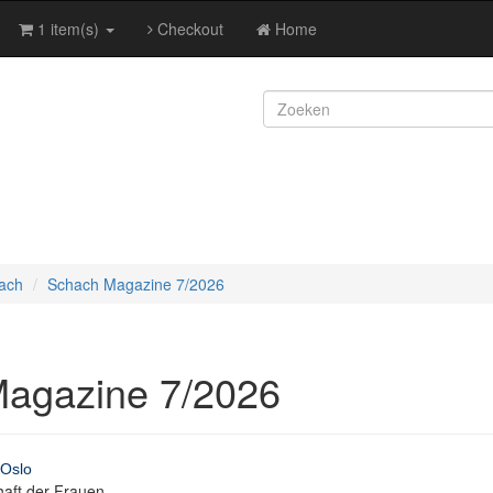
1 item(s)
Checkout
Home
ach
Schach Magazine 7/2026
agazine 7/2026
 Oslo
aft der Frauen