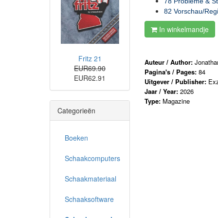
78 Probleme & S
82 Vorschau/Regi
In winkelmandje
Fritz 21
Auteur / Author:
Jonatha
EUR69.90
Pagina's / Pages:
84
EUR62.91
Uitgever / Publisher:
Exz
Jaar / Year:
2026
Type:
Magazine
Categorieën
Boeken
Schaakcomputers
Schaakmateriaal
Schaaksoftware