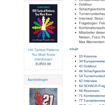
Goldtour
Schachgeschicht
Turnierrundschau
Interview: Simon
Fragebogen: Feli
Kombinationsschu
Mitarbeiter diese
Nielsen, Franz Pa
Max Warmerdam
Inhalt:
100 Tactical Patterns
You Must Know
03 Kolumne
(Hardcover)
34 Europameister
EUR33.99
42 Goldtour
46 Schachgeschic
54 Turnierrundsc
Aanbiedingen
62 Interview
64 SCHACH-Frage
68 Rezension
71 Kombinations
77 Turniertermin