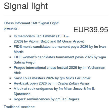
Signal light
Chess Informant 168 “Signal Light”
EUR39.95
presents:
In memoriam Jan Timman (1951 –
2026) by Vitomir Božić and IM Goran Arsović
FIDE men's candidates tournament peyia 2026 by fm Ivan
Martić
FIDE women's candidates tournament peyia 2026 by wgm
Sabina Foişor
Prague international chess festival 2026 by im Yochannan
Afek
Saint Louis masters 2026 by gm Miloš Perunović
Reykjavik open 2026 by fm Csaba Zoltan Varga
A look at rook endgames by fm Milan Jocev & fm B.
Djurasevic
Rogers' reminiscences by gm Ian Rogers
Traditional sections: