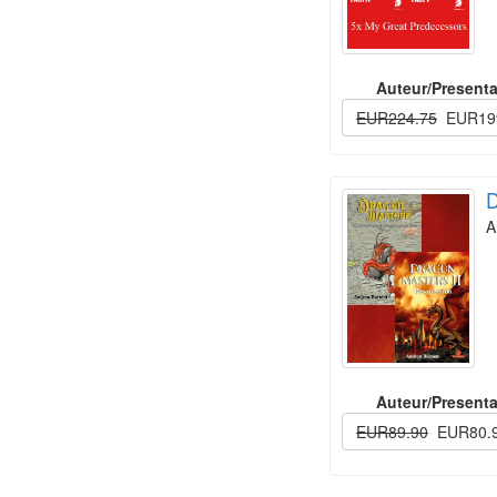
Auteur/Presenta
EUR224.75
EUR19
D
A
Auteur/Presenta
EUR89.90
EUR80.