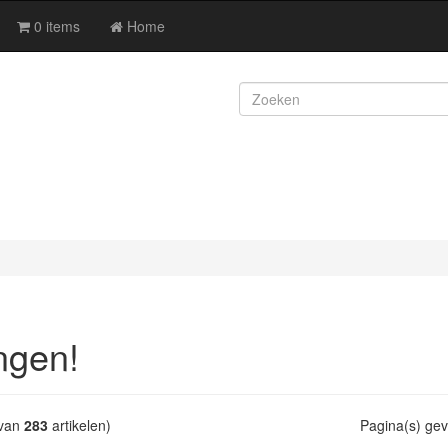
0 items
Home
ngen!
van
283
artikelen)
Pagina(s) ge