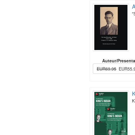
A
"
Auteur/Presenta
EUR69.95
EUR55.
K
K