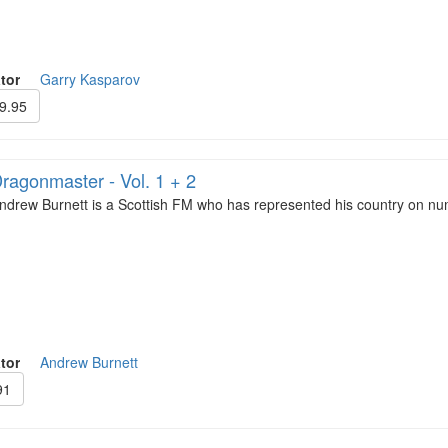
tor
Garry Kasparov
9.95
ragonmaster - Vol. 1 + 2
ndrew Burnett is a Scottish FM who has represented his country on n
tor
Andrew Burnett
91