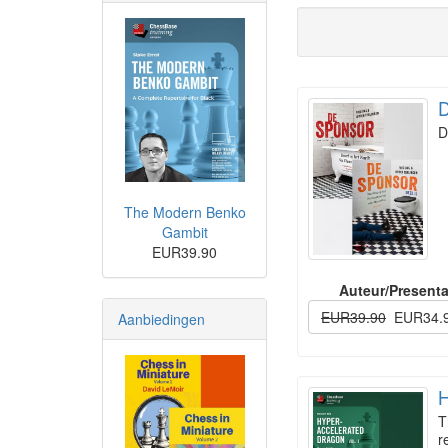
D
D
The Modern Benko
Gambit
EUR39.90
Auteur/Presenta
EUR39.90
EUR34.
Aanbiedingen
H
T
r