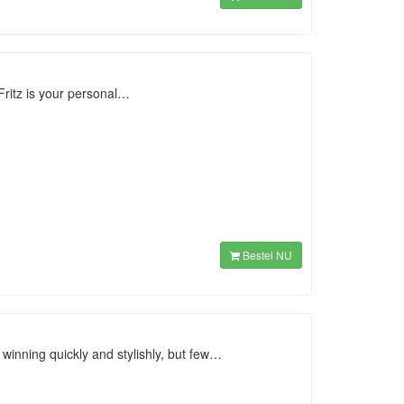
Fritz is your personal…
Bestel NU
winning quickly and stylishly, but few…