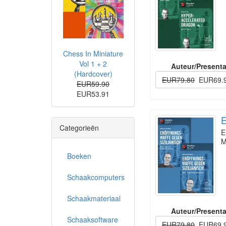
Chess In Miniature
Vol 1 + 2
Auteur/Presenta
(Hardcover)
EUR79.80
EUR69.
EUR59.90
EUR53.91
E
Categorieën
E
M
Boeken
Schaakcomputers
Schaakmateriaal
Auteur/Presenta
Schaaksoftware
EUR79.80
EUR69.