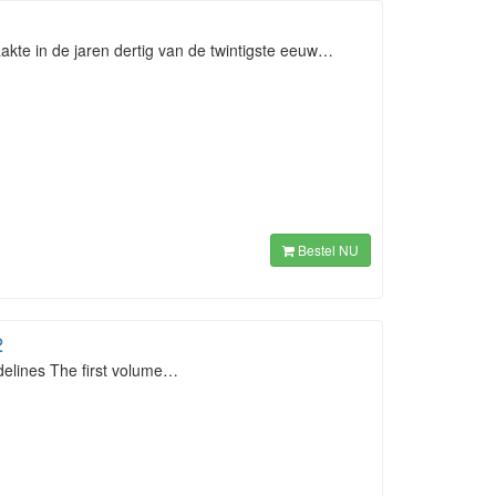
te in de jaren dertig van de twintigste eeuw…
Bestel NU
2
idelines The first volume…