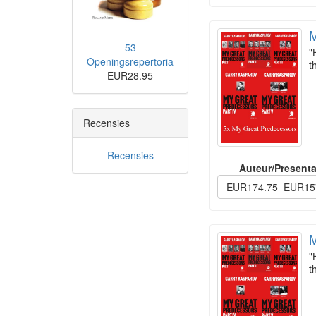
M
53
"
Openingsrepertoria
t
EUR28.95
Recensies
Recensies
Auteur/Presenta
EUR174.75
EUR15
M
"
t