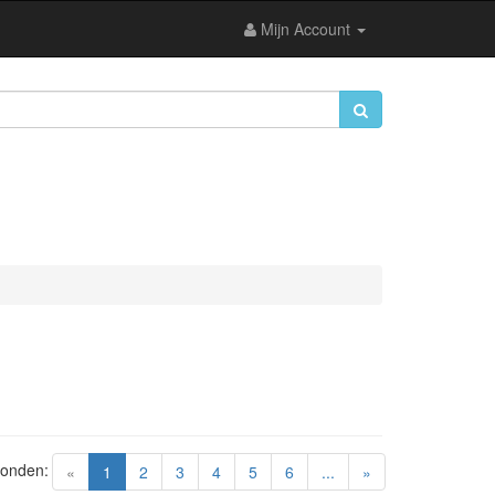
Mijn Account
vonden:
(current)
«
1
2
3
4
5
6
...
»