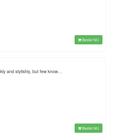
Bestel NU
kly and stylishly, but few know…
Bestel NU