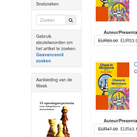
Snelzoeken
Auteur/Presenta
Gebruik
EUR59.90
EUR53.
sleutelwoorden om
het artikel te zoeken.
Geavanceerd
zoeken
C
C
Aanbieding van de
Week
Auteur/Presenta
EUR47.90
EUR43.