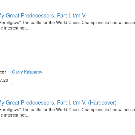
y Great Predecessors, Part I. t/m V.
Heruitgave" The battle for the World Chess Championship has witness
he interest not…
tor
Garry Kasparov
7.28
y Great Predecessors, Part I. t/m V. (Hardcover)
Heruitgave" The battle for the World Chess Championship has witness
he interest not…