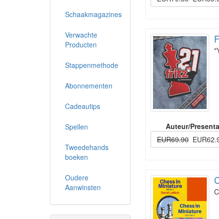
Schaakmagazines
Verwachte
F
Producten
"
Stappenmethode
Abonnementen
Cadeautips
Auteur/Presenta
Spellen
EUR69.90
EUR62.
Tweedehands
boeken
Oudere
C
Aanwinsten
C