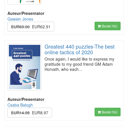
Auteur/Presentator
Gawain Jones
Bestel NU
EUR69.90
EUR62.91
Greatest 440 puzzles-The best
online tactics of 2020
Once again, I would like to express my
gratitude to my good friend GM Adam
Horvath, who each…
Auteur/Presentator
Csaba Balogh
Bestel NU
EUR14.95
EUR8.97