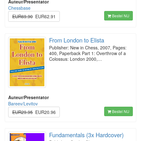
Auteur/Presentator
Chessbase
Bestel NU
EUR69.90
EUR62.91
From London to Elista
Publisher: New in Chess, 2007, Pages:
400, Paperback Part 1: Overthrow of a
Colossus: London 2000,…
Auteur/Presentator
Bareev/Levitov
Bestel NU
EUR29.95
EUR20.96
Fundamentals (3x Hardcover)