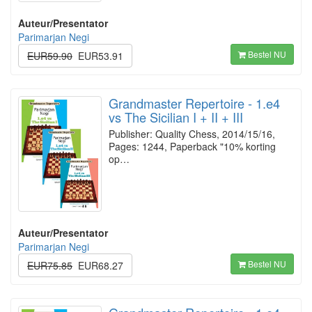
Auteur/Presentator
Parimarjan Negi
Bestel NU
EUR59.90
EUR53.91
Grandmaster Repertoire - 1.e4
vs The Sicilian I + II + III
Publisher: Quality Chess, 2014/15/16,
Pages: 1244, Paperback "10% korting
op…
Auteur/Presentator
Parimarjan Negi
Bestel NU
EUR75.85
EUR68.27