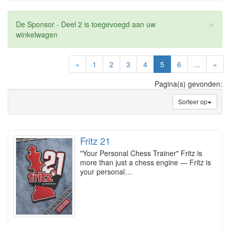
×
De Sponsor - Deel 2 is toegevoegd aan uw
winkelwagen
(current)
«
1
2
3
4
5
6
...
»
Pagina(s) gevonden:
Sorteer op
Fritz 21
"Your Personal Chess Trainer" Fritz is
more than just a chess engine — Fritz is
your personal…