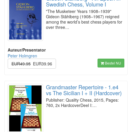
Swedish Chess, Volume I
"The Musketeer Years 1908–1939"
Gideon Ståhlberg (1908–1967) reigned
among the world’s best chess players for
over three…
Auteur/Presentator
Peter Holmgren
Bestel NU
EUR49.95
EUR39.96
Grandmaster Repertoire - 1.e4
vs The Sicilian I + II (Hardcover)
Publisher: Quality Chess, 2015, Pages:
760, 2x HardcoverDeel I:…