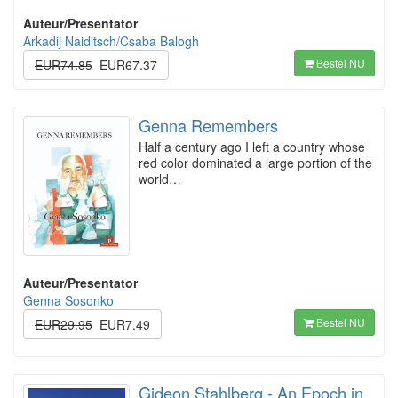
Auteur/Presentator
Arkadij Naiditsch/Csaba Balogh
Bestel NU
EUR74.85
EUR67.37
Genna Remembers
Half a century ago I left a country whose
red color dominated a large portion of the
world…
Auteur/Presentator
Genna Sosonko
Bestel NU
EUR29.95
EUR7.49
Gideon Stahlberg - An Epoch in