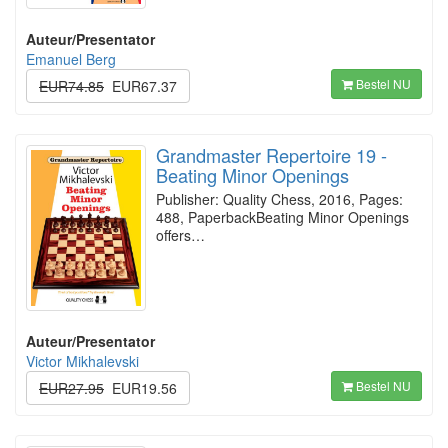
Auteur/Presentator
Emanuel Berg
Bestel NU
EUR74.85
EUR67.37
Grandmaster Repertoire 19 -
Beating Minor Openings
Publisher: Quality Chess, 2016, Pages:
488, PaperbackBeating Minor Openings
offers…
Auteur/Presentator
Victor Mikhalevski
Bestel NU
EUR27.95
EUR19.56