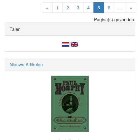
(current)
«
1
2
3
4
5
6
...
»
Pagina(s) gevonden:
Talen
Nieuwe Artikelen