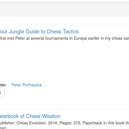
our Jungle Guide to Chess Tactics
 first met Peter at several tournaments in Europe earlier in my chess 
tor
Peter Prohaszka
6
earbook of Chess Wisdom
ublisher: Chess Evolution, 2016, Pages: 376, Paperback In this book t
ear)…