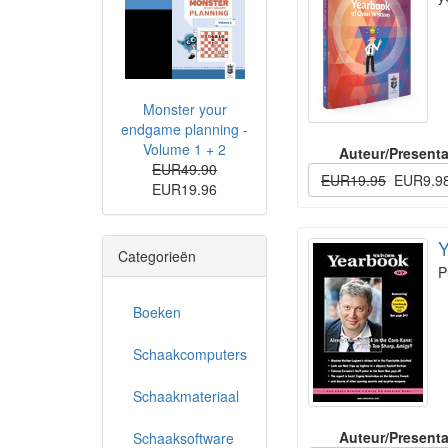
Monster your
endgame planning -
Volume 1 + 2
Auteur/Presenta
EUR49.90
EUR19.95
EUR9.9
EUR19.96
Y
Categorieën
P
Boeken
Schaakcomputers
Schaakmateriaal
Auteur/Presenta
Schaaksoftware