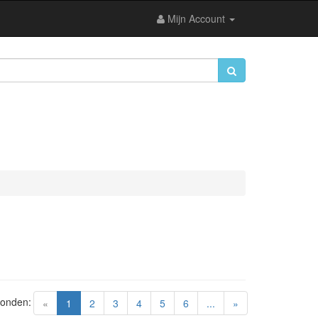
Mijn Account
vonden:
(current)
«
1
2
3
4
5
6
...
»