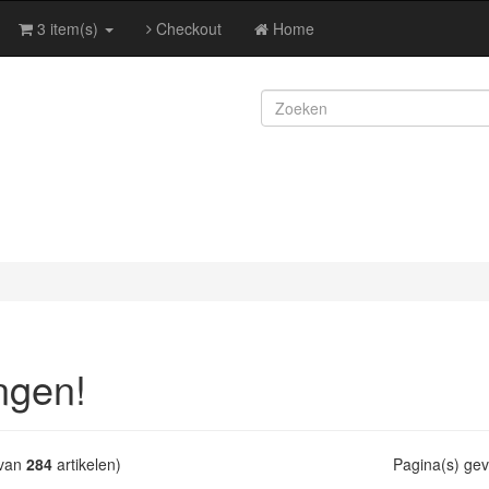
3 item(s)
Checkout
Home
ngen!
van
284
artikelen)
Pagina(s) ge