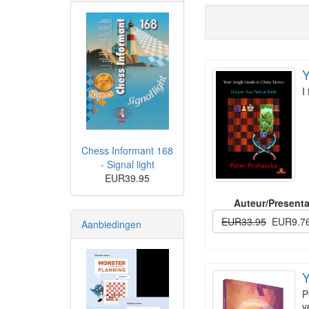
Y
I
Chess Informant 168
- Signal light
EUR39.95
Auteur/Presenta
EUR33.95
EUR9.7
Aanbiedingen
Y
P
y