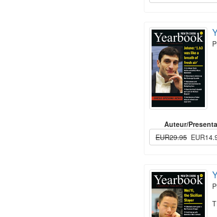
Y
P
Auteur/Presenta
EUR29.95
EUR14.
Y
P
T