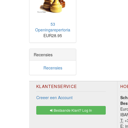
53
Openingsrepertoria
EUR28.95
Recensies
Recensies
KLANTENSERVICE
HO
Creeer een Account
Sch
Bes
Euro
Bestaande Klant? Log In
IBA
T:
+3
E:
in