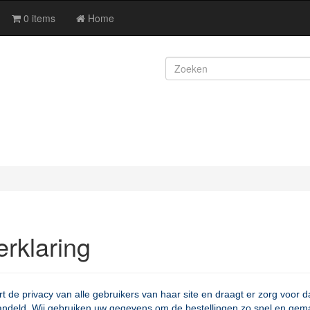
0 items
Home
erklaring
 de privacy van alle gebruikers van haar site en draagt er zorg voor da
andeld. Wij gebruiken uw gegevens om de bestellingen zo snel en gemakk