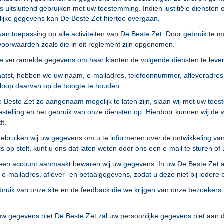
 uitsluitend gebruiken met uw toestemming. Indien justitiële diensten o
lijke gegevens kan De Beste Zet hiertoe overgaan.
 van toepassing op alle activiteiten van De Beste Zet. Door gebruik te
voorwaarden zoals die in dit reglement zijn opgenomen.
de verzamelde gegevens om haar klanten de volgende diensten te leve
plaatst, hebben we uw naam, e-mailadres, telefoonnummer, afleveradres
rloop daarvan op de hoogte te houden.
De Beste Zet zo aangenaam mogelijk te laten zijn, slaan wij met uw t
estelling en het gebruik van onze diensten op. Hierdoor kunnen wij de w
dt.
ebruiken wij uw gegevens om u te informeren over de ontwikkeling van
rijs op stelt, kunt u ons dat laten weten door ons een e-mail te sturen o
et een account aanmaakt bewaren wij uw gegevens. In uw De Beste Zet 
-mailadres, aflever- en betaalgegevens, zodat u deze niet bij iedere be
ruik van onze site en de feedback die we krijgen van onze bezoekers 
w gegevens niet De Beste Zet zal uw persoonlijke gegevens niet aan d