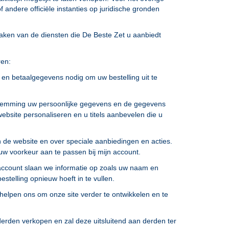
f andere officiële instanties op juridische gronden
 maken van de diensten die De Beste Zet u aanbiedt
ren:
 en betaalgegevens nodig om uw bestelling uit te
oestemming uw persoonlijke gegevens en de gegevens
ebsite personaliseren en u titels aanbevelen die u
 de website en over speciale aanbiedingen en acties.
f uw voorkeur aan te passen bij mijn account.
account slaan we informatie op zoals uw naam en
stelling opnieuw hoeft in te vullen.
helpen ons om onze site verder te ontwikkelen en te
erden verkopen en zal deze uitsluitend aan derden ter