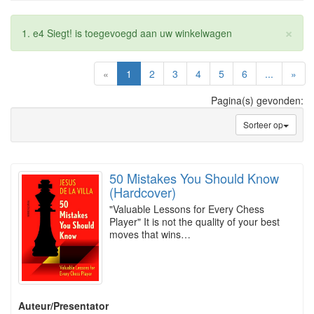
×
1. e4 Siegt! is toegevoegd aan uw winkelwagen
(current)
«
1
2
3
4
5
6
...
»
Pagina(s) gevonden:
Sorteer op
50 Mistakes You Should Know
(Hardcover)
"Valuable Lessons for Every Chess
Player" It is not the quality of your best
moves that wins…
Auteur/Presentator