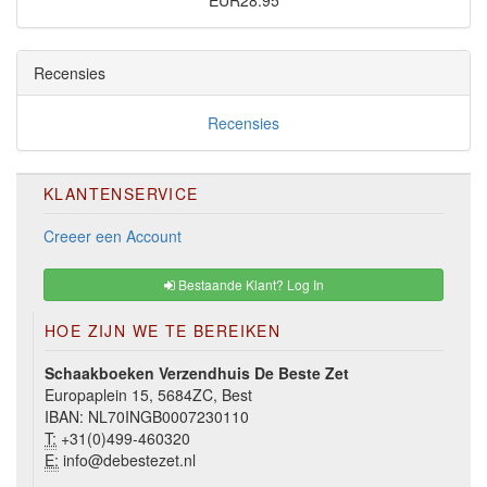
EUR28.95
Recensies
Recensies
KLANTENSERVICE
Creeer een Account
Bestaande Klant? Log In
HOE ZIJN WE TE BEREIKEN
Schaakboeken Verzendhuis De Beste Zet
Europaplein 15, 5684ZC, Best
IBAN: NL70INGB0007230110
T:
+31(0)499-460320
E:
info@debestezet.nl