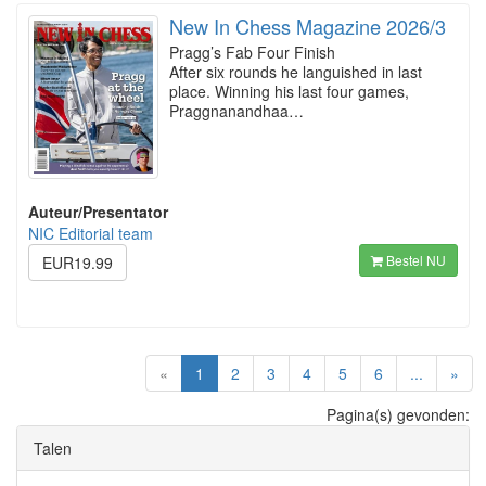
New In Chess Magazine 2026/3
Pragg’s Fab Four Finish
After six rounds he languished in last
place. Winning his last four games,
Praggnanandhaa…
Auteur/Presentator
NIC Editorial team
Bestel NU
EUR19.99
(current)
«
1
2
3
4
5
6
...
»
Pagina(s) gevonden:
Talen